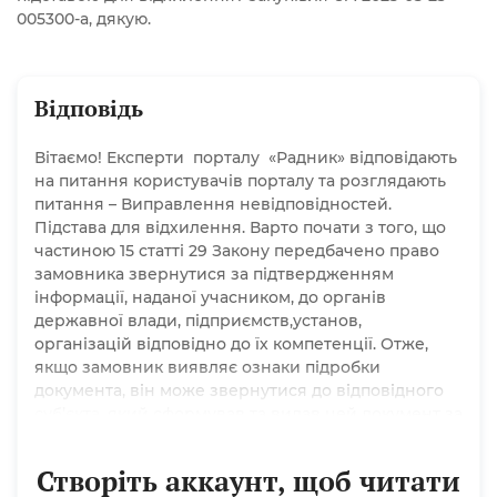
005300-a, дякую.
Відповідь
Вітаємо! Експерти порталу «Радник» відповідають
на питання користувачів порталу та розглядають
питання – Виправлення невідповідностей.
Підстава для відхилення. Варто почати з того, що
частиною 15 статті 29 Закону передбачено право
замовника звернутися за підтвердженням
інформації, наданої учасником, до органів
державної влади, підприємств,установ,
організацій відповідно до їх компетенції. Отже,
якщо замовник виявляє ознаки підробки
документа, він може звернутися до відповідного
суб’єкта, який сформував та видав цей документ за
підтвердженням або спростуванням цієї
інформації. Відповідно до пункту 44 Особливостей
Створіть аккаунт, щоб читати
1178 замовник відхиляє...