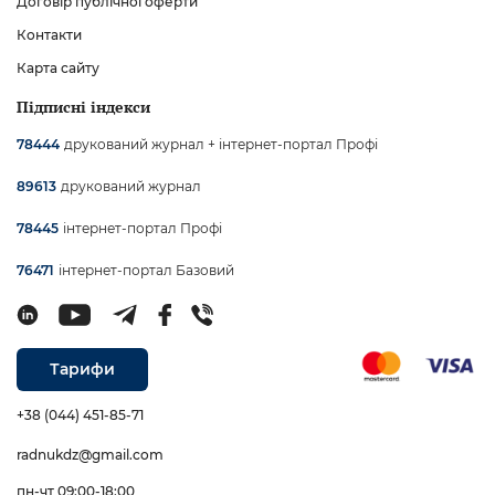
Договір публічної оферти
Контакти
Карта сайту
Підписні індекси
друкований журнал + інтернет-портал Профі
78444
друкований журнал
89613
інтернет-портал Профі
78445
інтернет-портал Базовий
76471
Тарифи
+38 (044) 451-85-71
radnukdz@gmail.com
пн-чт 09:00-18:00