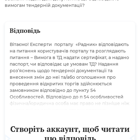
вимогам тендерній документації?
Відповідь
Вітаємо! Експерти порталу «Радник» відповідають
на питання користувачів порталу та розглядають
питання – Вимога в ТД надати сертифікат, а надано
паспорт, чи відповідає це умовам ТД? Надання
роз’яснень щодо тендерної документації та
внесення змін до неї та/або оголошення про
проведення відкритих торгів здійснюється
замовником відповідно до пункту 54
Особливостей. Відповідно до п 54 особливостей
фізична/юридична особа має право не пізніше ніж
за три дні до закінчення строку подання
тендерної пропозиції звернутися через
електронну систему закупівель до замовника за
Створіть аккаунт, щоб читати
роз’ясненнями щодо...
цю відповідь