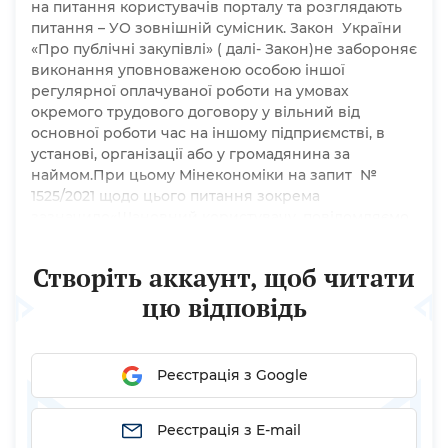
на питання користувачів порталу та розглядають
питання – УО зовнішній сумісник. Закон України
«Про публічні закупівлі» ( далі- Закон)не забороняє
виконання уповноваженою особою іншої
регулярної оплачуваної роботи на умовах
окремого трудового договору у вільний від
основної роботи час на іншому підприємстві, в
установі, організації або у громадянина за
наймом.При цьому Мінекономіки на запит №
1525/2021 щодо цього питання зокрема
зазначило«Шановний користувачу, повідомляємо,
що відповідь на питання міститься в листі
від 10.04.2020 № 3304-04/24218-06 «Щодо
Створіть аккаунт, щоб читати
організації закупівельної...
цю відповідь
Реєстрація з Google
Реєстрація з E-mail