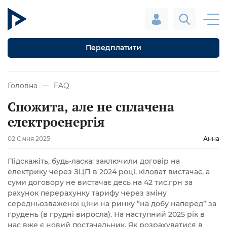
Передплатити
Головна
FAQ
Спожита, але не сплачена
електроенергія
02 Січня 2025
Анна
Підскажіть, будь-ласка: заключили договір на
електрику через ЗЦП в 2024 році. кіловат вистачає, а
суми договору не вистачає десь на 42 тис.грн за
рахунок перерахунку тарифу через зміну
середньозваженої ціни на ринку “на добу наперед” за
грудень (в грудні виросла). На наступний 2025 рік в
нас вже є новий постачальник. Як розрахуватися в