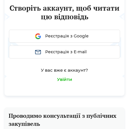
замовником;, або підства 8) у замовника після
Створіть аккаунт, щоб читати
укладення договору...
цю відповідь
Реєстрація з Google
Реєстрація з E-mail
У вас вже є аккаунт?
Увійти
Проводимо консультації з публічних
закупівель