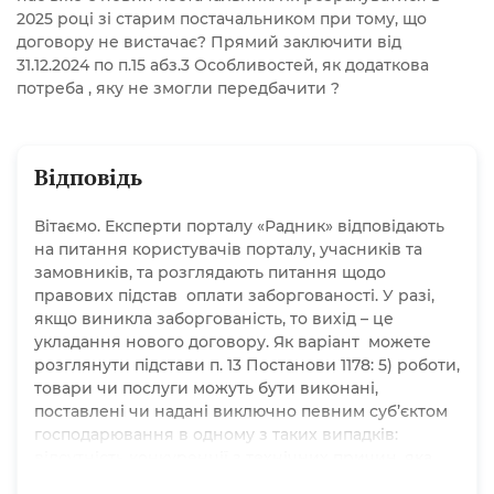
2025 році зі старим постачальником при тому, що
договору не вистачає? Прямий заключити від
31.12.2024 по п.15 абз.3 Особливостей, як додаткова
потреба , яку не змогли передбачити ?
Відповідь
Вітаємо. Експерти порталу «Радник» відповідають
на питання користувачів порталу, учасників та
замовників, та розглядають питання щодо
правових підстав оплати заборгованості. У разі,
якщо виникла заборгованість, то вихід – це
укладання нового договору. Як варіант можете
розглянути підстави п. 13 Постанови 1178: 5) роботи,
товари чи послуги можуть бути виконані,
поставлені чи надані виключно певним суб’єктом
господарювання в одному з таких випадків:
відсутність конкуренції з технічних причин, яка
повинна бути документально підтверджена