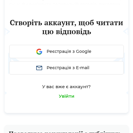
якщо Ви розірвете попередній договір, виходячи
з листа МЕРТУ, зможете укласти прямий договір
на ту суму яка у вас залишиться не використана,
Створіть аккаунт, щоб читати
за умови що...
цю відповідь
Реєстрація з Google
Реєстрація з E-mail
У вас вже є аккаунт?
Увійти