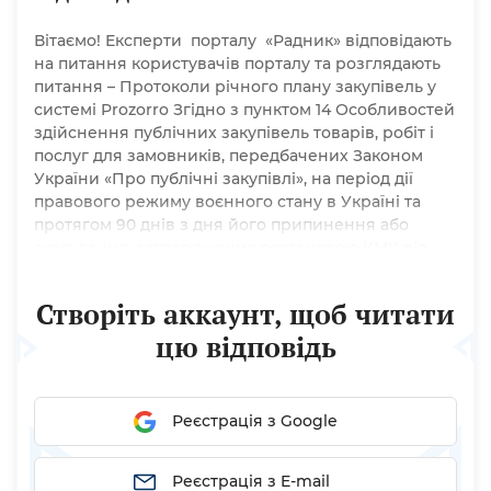
Вітаємо! Експерти порталу «Радник» відповідають
на питання користувачів порталу та розглядають
питання – Протоколи річного плану закупівель у
системі Prozorro Згідно з пунктом 14 Особливостей
здійснення публічних закупівель товарів, робіт і
послуг для замовників, передбачених Законом
України «Про публічні закупівлі», на період дії
правового режиму воєнного стану в Україні та
протягом 90 днів з дня його припинення або
скасування, затверджених постановою КМУ від
12.10.2022 № 1178 (далі — Особливості), закупівля
відповідно до цих особливостей здійснюється
Створіть аккаунт, щоб читати
замовником на підставі наявної...
цю відповідь
Реєстрація з Google
Реєстрація з E-mail