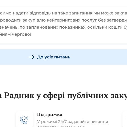
симо надати відповідь на таке запитання: чи може закл
 проводити закупівлю кейтерингових послуг без затверд
начень, по запланованих показниках, оскільки кошти б
нням чергової
До усіх питань
 Радник у сфері публічних зак
Підтримка
У режимі 24/7 задавайте питання