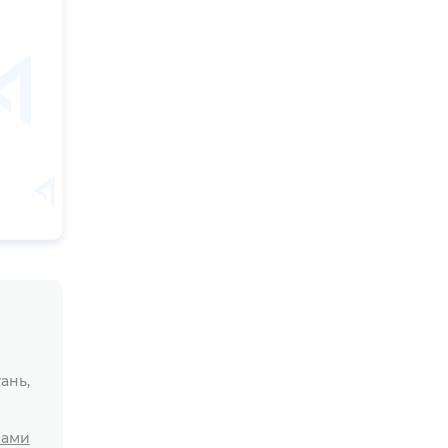
ань,
лами