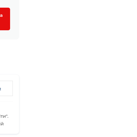
а
ь
ти".
ій