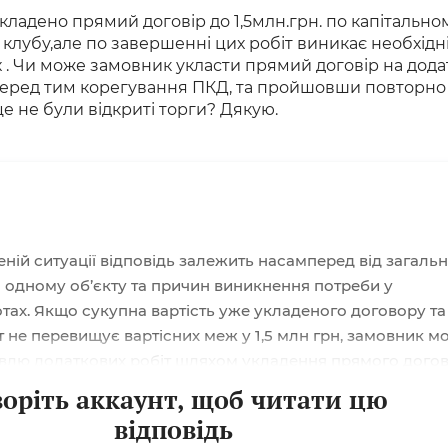
ладено прямий договір до 1,5млн.грн. по капітально
 клубу,але по завершенні цих робіт виникає необхідні
 . Чи може замовник укласти прямий договір на дода
еред тим корегування ПКД, та пройшовши повторно
це не були відкриті торги? Дякую.
еній ситуації відповідь залежить насамперед від загальн
по одному об’єкту та причин виникнення потреби у
тах. Якщо сукупна вартість уже укладеного договору та
т не перевищує вартісних меж у 1,5 млн грн, замовник м
івлю додаткових робіт шляхом укладення прямого дого
ункту 11 Особливостей № 1178. Якщо ж після коригування
воріть аккаунт, щоб читати цю
исної документації загальна вартість робіт по цьому
відповідь