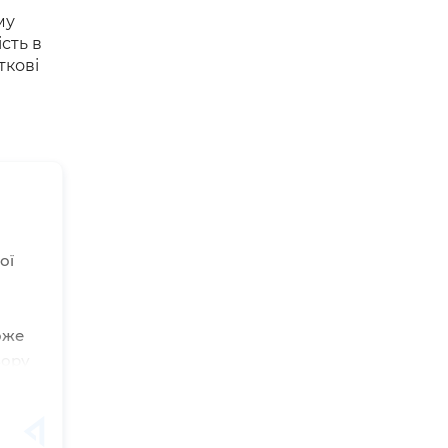
му
сть в
ткові
ої
оже
вору