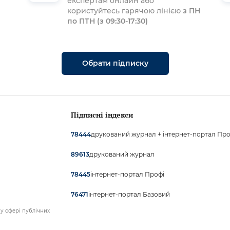
експертам онлайн або
користуйтесь гарячою лінією
з ПН
по ПТН (з 09:30-17:30)
Обрати підписку
Підписні індекси
друкований журнал + інтернет-портал Про
78444
друкований журнал
89613
інтернет-портал Профі
78445
інтернет-портал Базовий
76471
у сфері публічних