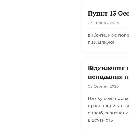
Пункт 13 Ос
05 Серпня 2026
вибачте, моє поп
п.13. Дякую!
Відхилення 
ненадання п
05 Серпня 2026
На яку маю посла
право підписання
спосіб, зазначени
відсутність