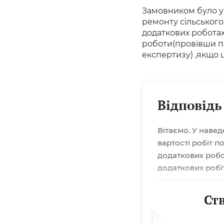
Замовником було ук
ремонту сільського
додаткових роботах
роботи(провівши п
експертизу) ,якщо 
Відповідь
Вітаємо. У навед
вартості робіт 
додаткових робо
додаткових робі
здійснити закуп
відповідно до п
Ст
проєктно-коштор
об’єкту...