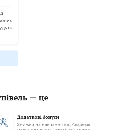
ад
жених
удуть
упівель — це
Додаткові бонуси
Знижки на навчання від Академії