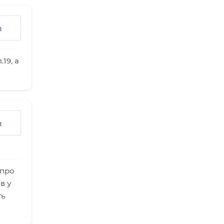
ь
19, а
ь
 про
в у
ть