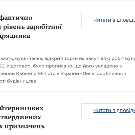
 фактично
Читати відповід
 рівень заробітної
ідрядника
ажіть, будь-ласка, відкриті торги на закупівлю робіт бул
6. У договорі було прописано, що його укладено з
нови Кабінету Міністрів України «Деякі особливості
сті будівництва
ейтерингових
Читати відповід
затверджених
х призначень