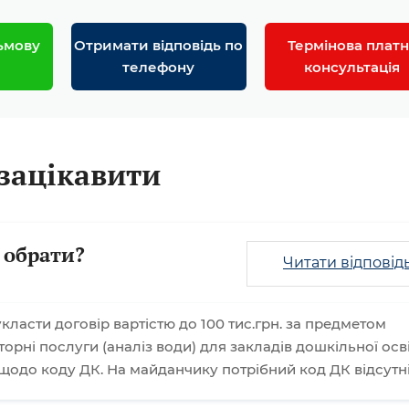
ьмову
Отримати відповідь по
Термінова платн
телефону
консультація
зацікавити
 обрати?
Читати відповід
класти договір вартістю до 100 тис.грн. за предметом
торні послуги (аналіз води) для закладів дошкільної осві
щодо коду ДК. На майданчику потрібний код ДК відсутн