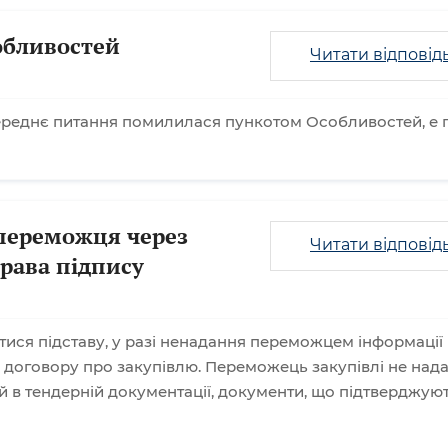
обливостей
Читати відповід
ереднє питання помилилася пункотом Особливостей, е п.
переможця через
Читати відповід
рава підпису
тися підставу, у разі ненадання переможцем інформації
 договору про закупівлю. Переможець закупівлі не нада
й в тендерній документації, документи, що підтверджую