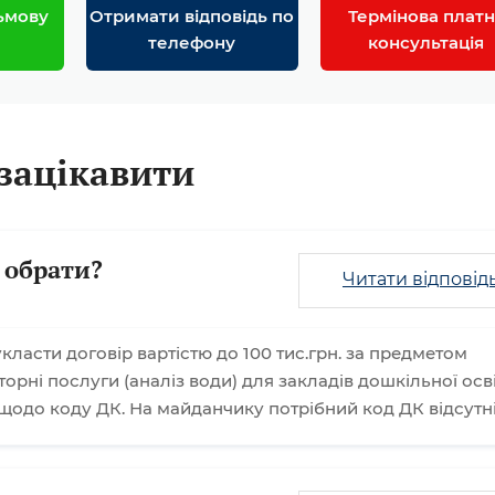
ьмову
Отримати відповідь по
Термінова платн
телефону
консультація
зацікавити
 обрати?
Читати відповід
класти договір вартістю до 100 тис.грн. за предметом
торні послуги (аналіз води) для закладів дошкільної осві
щодо коду ДК. На майданчику потрібний код ДК відсутн