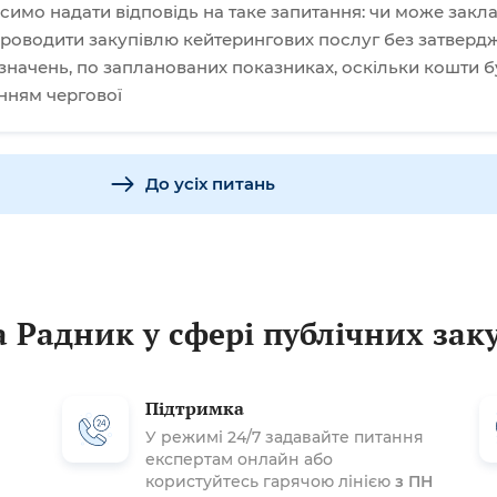
симо надати відповідь на таке запитання: чи може закл
 проводити закупівлю кейтерингових послуг без затверд
начень, по запланованих показниках, оскільки кошти б
нням чергової
До усіх питань
 Радник у сфері публічних зак
Підтримка
У режимі 24/7 задавайте питання
експертам онлайн або
користуйтесь гарячою лінією
з ПН