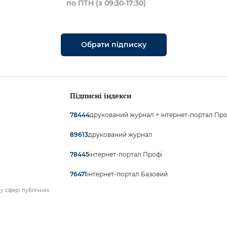
по ПТН (з 09:30-17:30)
Обрати підписку
Підписні індекси
друкований журнал + інтернет-портал Про
78444
друкований журнал
89613
інтернет-портал Профі
78445
інтернет-портал Базовий
76471
у сфері публічних