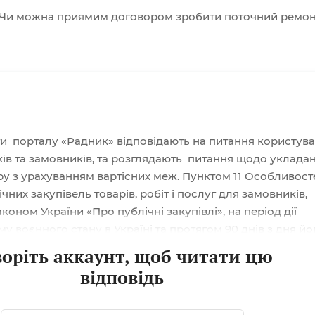
 Чи можна приямим договором зробити поточний ремон
ти порталу «Радник» відповідають на питання користува
ків та замовників, та розглядають питання щодо уклада
у з урахуванням вартісних меж. Пунктом 11 Особливост
чних закупівель товарів, робіт і послуг для замовників,
оном України «Про публічні закупівлі», на період дії
 воєнного стану в Україні та протягом 90 днів з дня йо
скасування, затверджених постановою Кабінету Міністр
воріть аккаунт, щоб читати цю
0.2022 № 1178 (далі — Особливості), встановлено, що у раз
відповідь
вель товарів і...