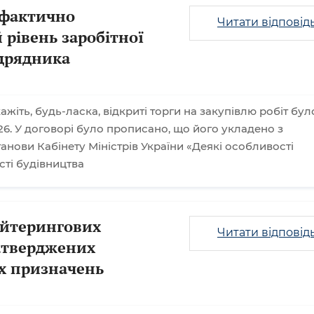
 фактично
Читати відповід
 рівень заробітної
ідрядника
ажіть, будь-ласка, відкриті торги на закупівлю робіт бул
6. У договорі було прописано, що його укладено з
нови Кабінету Міністрів України «Деякі особливості
сті будівництва
ейтерингових
Читати відповід
затверджених
х призначень