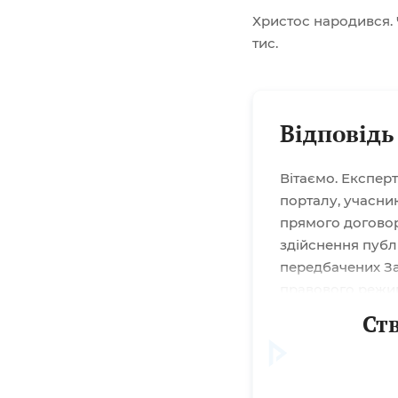
Христос народився.
тис.
Відповідь
Вітаємо. Експер
порталу, учасни
прямого договор
здійснення публі
передбачених Зак
правового режиму
припинення або 
Ст
України від 12.1
здійснення закупі