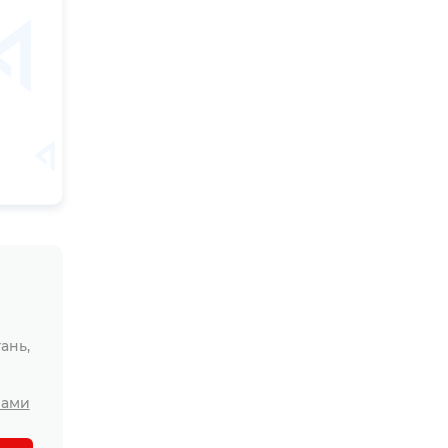
ань,
лами