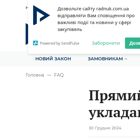
НОВИНИ
СТАТТІ
ІНСТРУ
Дозвольте сайту radnuk.com.ua
відправляти Вам сповіщення про
важливі події та новини у сфері
закупівель
Радник у сфері публічних з
Все для закупівель на одному порталі
Заборонити
Доз
Powered by SendPulse
НОВИЙ ЗАКОН
ЗАМОВНИКАМ
Головна
FAQ
Прямий
уклада
30 Грудня 2024