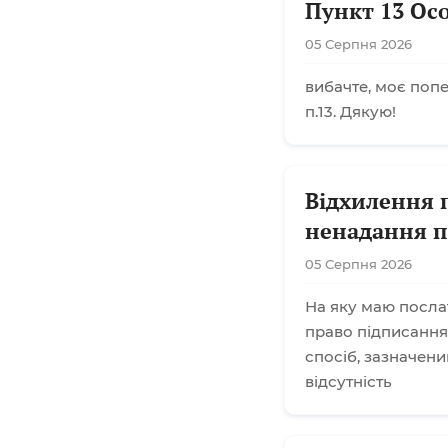
Пункт 13 Ос
05 Серпня 2026
вибачте, моє поп
п.13. Дякую!
Відхилення 
ненадання п
05 Серпня 2026
На яку маю посла
право підписання
спосіб, зазначени
відсутність