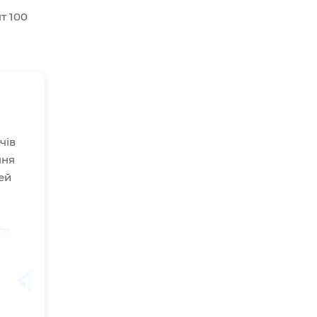
т 100
чів
ння
ей
го
ів
і