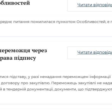
обливостей
Читати відповід
ереднє питання помилилася пункотом Особливостей, е п.
переможця через
Читати відповід
рава підпису
тися підставу, у разі ненадання переможцем інформації
 договору про закупівлю. Переможець закупівлі не нада
й в тендерній документації, документи, що підтверджую