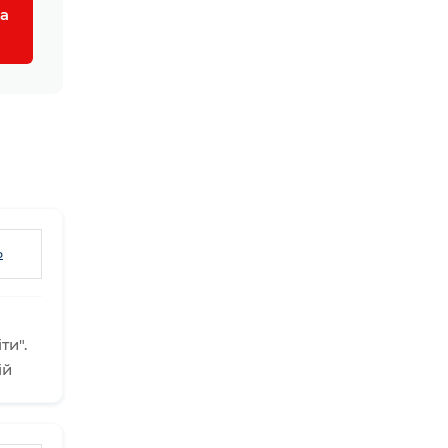
а
ь
ти".
ій