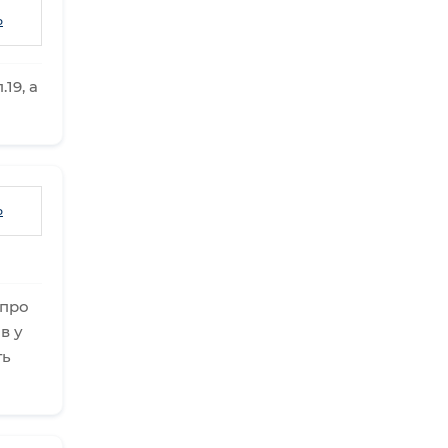
ь
19, а
ь
 про
в у
ть