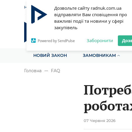
НОВИНИ
СТАТТІ
ІНСТРУ
Дозвольте сайту radnuk.com.ua
відправляти Вам сповіщення про
важливі події та новини у сфері
закупівель
Радник у сфері публічних з
Все для закупівель на одному порталі
Заборонити
Доз
Powered by SendPulse
НОВИЙ ЗАКОН
ЗАМОВНИКАМ
Головна
FAQ
Потреб
робота
50%
07 Червня 2026