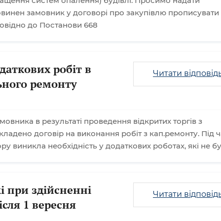
нащення систем опалення) будівлі. Просимо надати
овинен замовник у договорі про закупівлю прописувати
повідно до Постанови 668
даткових робіт в
Читати відповід
льного ремонту
мовника в результаті проведення відкритих торгів з
ладено договір на виконання робіт з кап.ремонту. Під ч
у виникла необхідність у додаткових роботах, які не б
і при здійсненні
Читати відповід
ісля 1 вересня