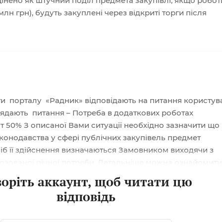
цінено як штучний поділ предмета закупівлі, якщо роботи
млн грн), будуть закуплені через відкриті торги після
ти порталу «Радник» відповідають на питання користув
лядають питання – Потреба в додаткових роботах
т 50% З описаної Вами ситуації необхідно зазначити що
аконодавства у сфері публічних закупівель предмет
сіб її здійснення визначаються Замовником виходячи з
нозованої річної потреби. Детальніше можна ознайомити
 межі в публічних закупівлях: таблиця для уповноваженої
воріть аккаунт, щоб читати цю
ї Вами ситуація якщо ви завчасно знали що загальна
відповідь
ових роботах перевищувала ліміт...