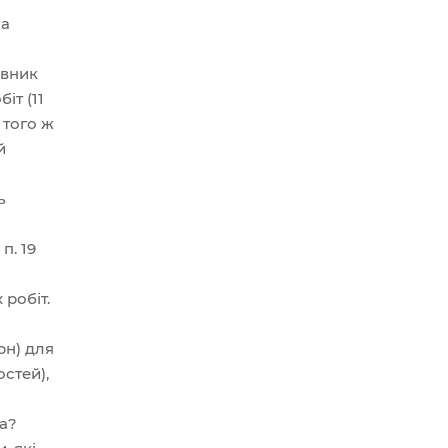
За
овник
іт (11
 того ж
й
ь
п. 19
робіт.
рн) для
стей),
та?