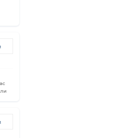
ь
ас
ули
ь