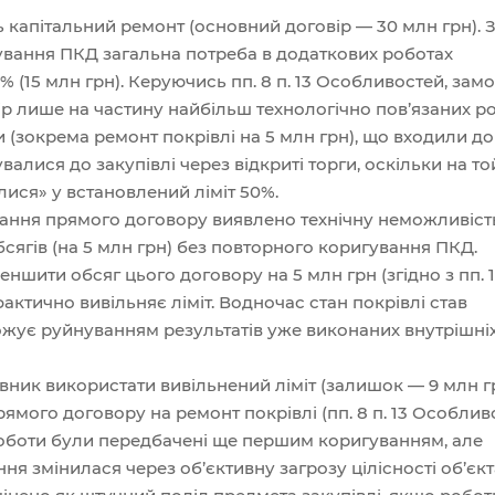
капітальний ремонт (основний договір — 30 млн грн). 
ування ПКД загальна потреба в додаткових роботах
% (15 млн грн). Керуючись пп. 8 п. 13 Особливостей, зам
р лише на частину найбільш технологічно пов’язаних роб
и (зокрема ремонт покрівлі на 5 млн грн), що входили до
валися до закупівлі через відкриті торги, оскільки на то
ися» у встановлений ліміт 50%.
нання прямого договору виявлено технічну неможливіст
бсягів (на 5 млн грн) без повторного коригування ПКД.
шити обсяг цього договору на 5 млн грн (згідно з пп. 1 
актично вивільняє ліміт. Водночас стан покрівлі став
жує руйнуванням результатів уже виконаних внутрішніх 
овник використати вивільнений ліміт (залишок — 9 млн г
ямого договору на ремонт покрівлі (пп. 8 п. 13 Особливо
роботи були передбачені ще першим коригуванням, але
ння змінилася через об’єктивну загрозу цілісності об’єк