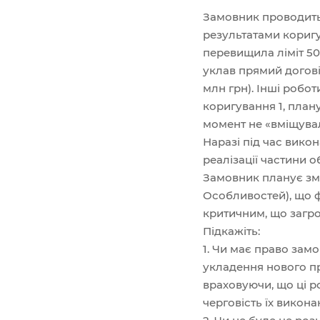
Замовник проводить 
результатами кориг
перевищила ліміт 50
уклав прямий догові
млн грн). Інші робот
коригування 1, плану
момент не «вміщувал
Наразі під час вико
реалізації частини о
Замовник планує змен
Особливостей), що ф
критичним, що загро
Підкажіть:
1. Чи має право зам
укладення нового пр
враховуючи, що ці 
черговість їх викона