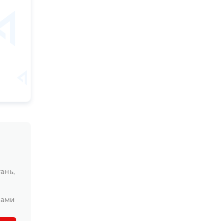
ань,
лами