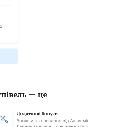
в
о
упівель — це
Додаткові бонуси
Знижки на навчання від Академії
Радник та вчасні сповіщення про