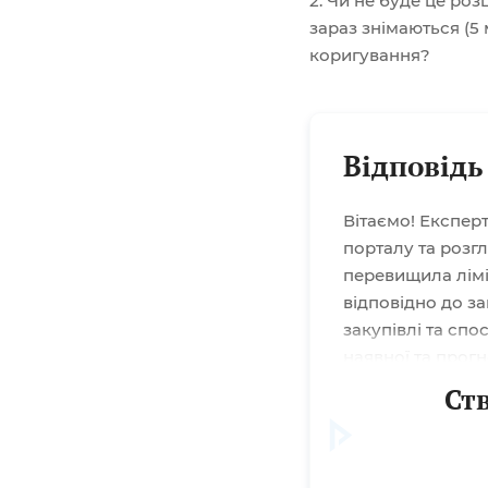
2. Чи не буде це роз
зараз знімаються (5 
коригування?
Відповідь
Вітаємо! Експер
порталу та розг
перевищила лімі
відповідно до з
закупівлі та спо
наявної та прог
статті: Вартісні
Ст
особи З описано
потреба в додатк