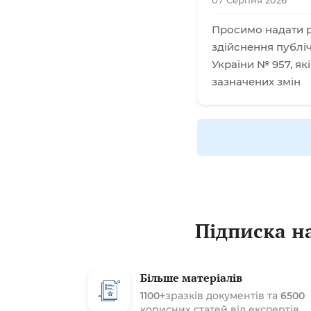
07 Серпня 2026
Просимо надати р
здійснення публіч
України № 957, як
зазначених змін
Підписка на
Більше матеріалів
1100+
зразків документів та
6500
корисних статей від експертів