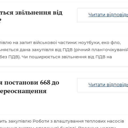
ься звільнення від
Читати відповід
?
влю на запит військової частини: ноутбуки, еко фло,
ьняється дана закупівля від ПДВ (річний план=очікувані
 без ПДВ). Чи поширюється звільнення від ПДВ на
я постанови 668 до
Читати відповід
переоснащення
ть закупівлю Роботи з влаштування теплових насосів