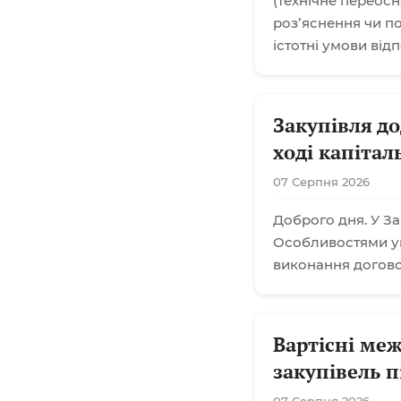
(технічне переос
розʼяснення чи п
істотні умови від
Закупівля до
ході капіта
07 Серпня 2026
Доброго дня. У За
Особливостями ук
виконання договор
Вартісні меж
закупівель п