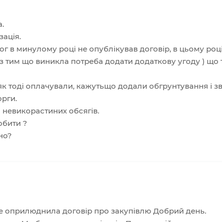
.
ація.
г в минулому році не опублікував договір, в цьому році
у з тим що виникла потреба додати додаткову угоду ) що 
як тоді оплачували, кажутьщо додали обгрунтування і зв
орги.
 невикорастиних обсягів.
обити ?
но?
 оприлюднила договір про закупівлю Добрий день.