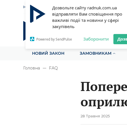
НОВИНИ
СТАТТІ
ІНСТРУ
Дозвольте сайту radnuk.com.ua
відправляти Вам сповіщення про
важливі події та новини у сфері
закупівель
Радник у сфері публічних з
Все для закупівель на одному порталі
Заборонити
Доз
Powered by SendPulse
НОВИЙ ЗАКОН
ЗАМОВНИКАМ
Головна
FAQ
Попере
оприлю
закупі
28 Травня 2025