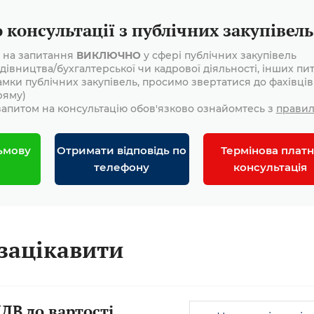
консультації з публічних закупівель
і на запитання
ВИКЛЮЧНО
у сфері публічних закупівель
дівництва/бухгалтерської чи кадрової діяльності, інших пит
амки публічних закупівель, просимо звертатися до фахівців
ряму)
апитом на консультацію обов'язково ознайомтесь з
прави
ьмову
Отримати відповідь по
Термінова платн
телефону
консультація
зацікавити
ДВ до вартості