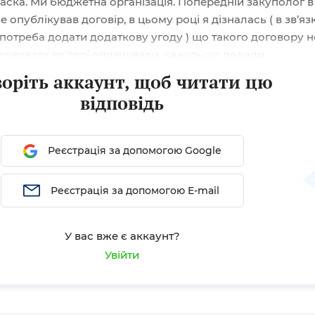
ласка. Ми бюджетна організація. Попередній закуполог в
 опублікував договір, в цьому році я дізналась ( в зв’язк
потреба додати додаткову угоду ) що такого договору н
’ясовувати як тоді оплачували, кажутьщо додали
звіт що не відбулись відкриті торги. Це ДУ на зменшення
воріть аккаунт, щоб читати цю
обсягів. Я не знаю що мені робити ? Як вчинити правил
відповідь
ти порталу «Радник»...
Реєстрація за допомогою Google
Реєстрація за допомогою E-mail
У вас вже є аккаунт?
Увійти