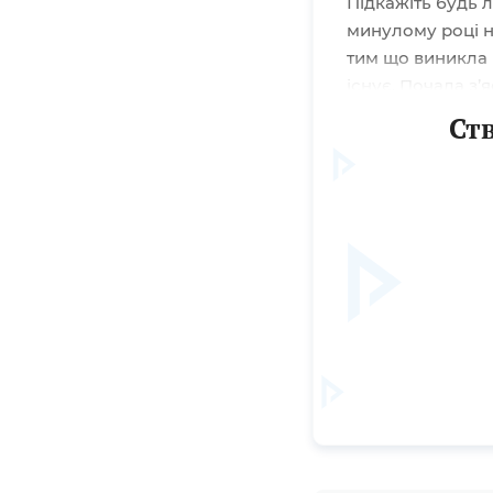
Підкажіть будь 
минулому році не
тим що виникла 
існує. Почала з
обгрунтування і 
Ст
невикорастиних 
Вітаємо! Експер