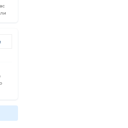
ас
ули
ь
в
о