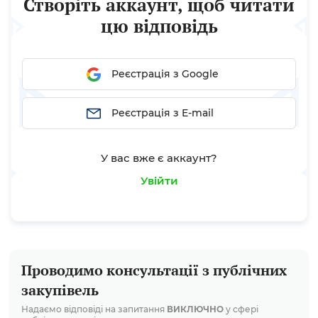
Створіть аккаунт, щоб читати
агентства – провідні фахівці...
цю відповідь
Реєстрація з Google
Реєстрація з E-mail
У вас вже є аккаунт?
Увійти
Проводимо консультації з публічних
закупівель
Надаємо відповіді на запитання
ВИКЛЮЧНО
у сфері