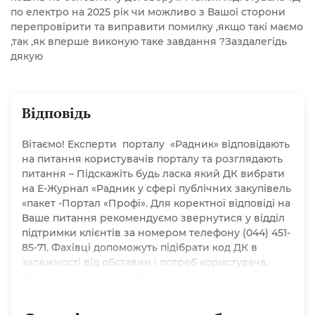
по електро на 2025 рік чи можливо з Вашоі сторони
перепровірити та виправити помилку ,якщо такі маємо
,так ,як вперше виконую таке завдання ?Заздалегідь
дякую
Відповідь
Вітаємо! Експерти порталу «Радник» відповідають
на питання користувачів порталу та розглядають
питання – Підскажіть будь ласка який ДК вибрати
на Е-Журнал «Радник у сфері публічних закупівель
«пакет -Портал «Профі». Для коректної відповіді на
Ваше питання рекомендуємо звернутися у відділ
підтримки клієнтів за номером телефону (044) 451-
85-71. Фахівці допоможуть підібрати код ДК в
залежності від обставин і потреб користувача.
Тендерне агентство «Радник» здійснює надання
послуг тендерного супроводу в сфері публічних
закупівель для Замовників та Учасників Експерти