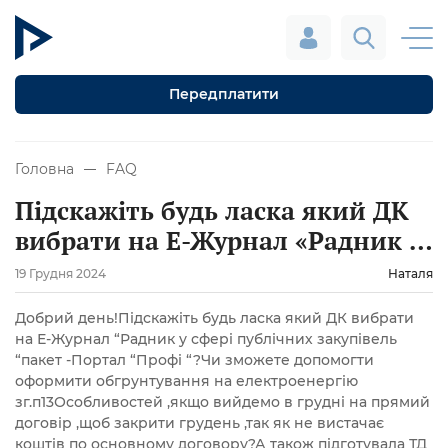
Передплатити
Головна
FAQ
Підскажіть будь ласка який ДК
вибрати на Е-Журнал «Радник у
сфері публічних закупівель
19 Грудня 2024
Наталя
«пакет -Портал «Профі»
Добрий день!Підскажіть будь ласка який ДК вибрати
на Е-Журнал “Радник у сфері публічних закупівель
“пакет -Портал “Профі “?Чи зможете допомогти
оформити обгрунтування на електроенергію
зг.п13Особливостей ,якщо вийдемо в грудні на прямий
договір ,щоб закрити грудень ,так як не вистачає
коштів по основному договору?А також підготувала ТД