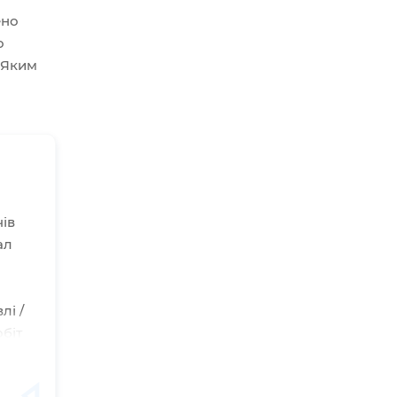
ено
о
 Яким
ів
ал
лі /
біт
є
у