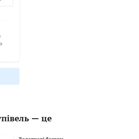
в
о
упівель — це