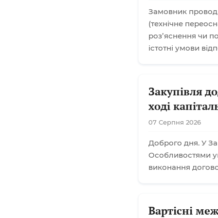
Замовник проводи
(технічне переос
розʼяснення чи п
істотні умови від
Закупівля до
ході капіта
07 Серпня 2026
Доброго дня. У За
Особливостями ук
виконання договор
Вартісні меж