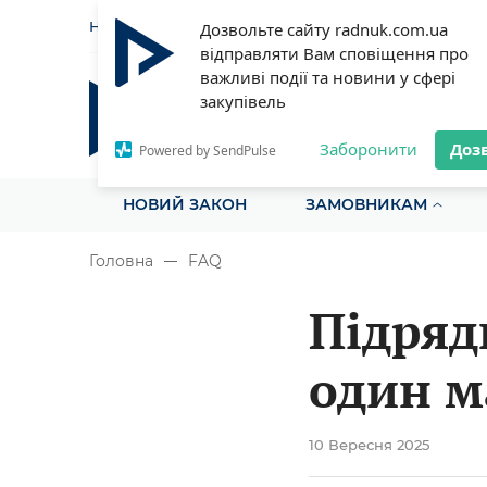
НОВИНИ
СТАТТІ
ІНСТРУ
Дозвольте сайту radnuk.com.ua
відправляти Вам сповіщення про
важливі події та новини у сфері
закупівель
Радник у сфері публічних з
Все для закупівель на одному порталі
Заборонити
Доз
Powered by SendPulse
НОВИЙ ЗАКОН
ЗАМОВНИКАМ
Головна
FAQ
Підряд
один м
можли
10 Вересня 2025