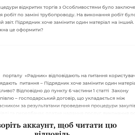
оцедури відкритих торгів з Особливостями було заключ
я робіт по заміні трубопроводу. На виконання робіт бул
 звіт. Підрядник хоче замінити один матеріал на інший.
жна це оформити?
и порталу «Радник» відповідають на питання користувач
лядають питання – Підрядник хоче замінити один матері
ливо? Відповідно до пункту 6 частини 1 статті Закону
упівлю – господарський договір, що укладається між
асником за результатами проведення процедури закупів
івлі та передбачає платне надання послуг, виконання ро
овару. Керуючись частиною 1 статті 626 ЦКУ, договором 
воріть аккаунт, щоб читати цю
ох або більше сторін, спрямована на встановлення, змін
відповідь