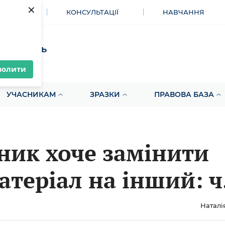
×
МЕНТИ
КОНСУЛЬТАЦІЇ
НАВЧАННЯ
акупівель
волити
УЧАСНИКАМ
ЗРАЗКИ
ПРАВОВА БАЗА
ник хоче замінити
атеріал на інший: 
во?
Наталі