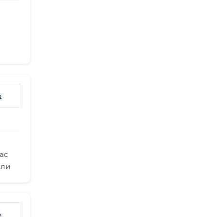
ь
ас
ули
ь