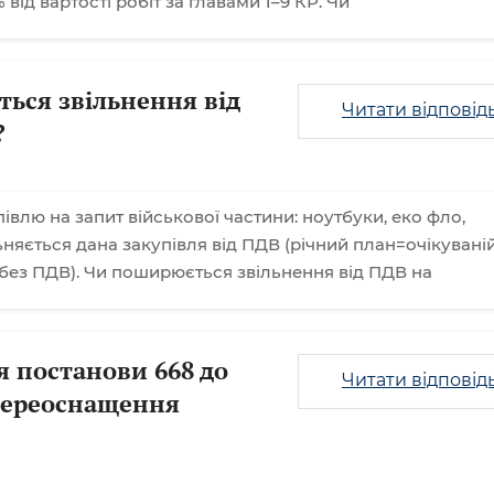
 від вартості робіт за главами 1–9 КР. Чи
ься звільнення від
Читати відповід
?
влю на запит військової частини: ноутбуки, еко фло,
ьняється дана закупівля від ПДВ (річний план=очікувані
 без ПДВ). Чи поширюється звільнення від ПДВ на
я постанови 668 до
Читати відповід
переоснащення