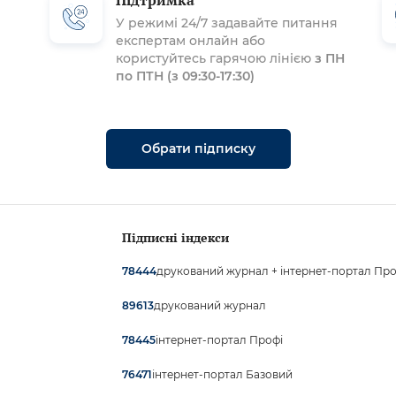
Підтримка
У режимі 24/7 задавайте питання
експертам онлайн або
користуйтесь гарячою лінією
з ПН
по ПТН (з 09:30-17:30)
Обрати підписку
Підписні індекси
друкований журнал + інтернет-портал Про
78444
друкований журнал
89613
інтернет-портал Профі
78445
інтернет-портал Базовий
76471