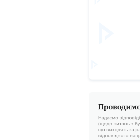
або припинення ц
Проводимо 
Надаємо відповід
(щодо питань з бу
що виходять за р
відповідного нап