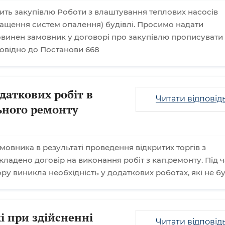
ть закупівлю Роботи з влаштування теплових насосів
нащення систем опалення) будівлі. Просимо надати
овинен замовник у договорі про закупівлю прописувати
повідно до Постанови 668
даткових робіт в
Читати відповід
льного ремонту
мовника в результаті проведення відкритих торгів з
ладено договір на виконання робіт з кап.ремонту. Під ч
у виникла необхідність у додаткових роботах, які не б
і при здійсненні
Читати відповід