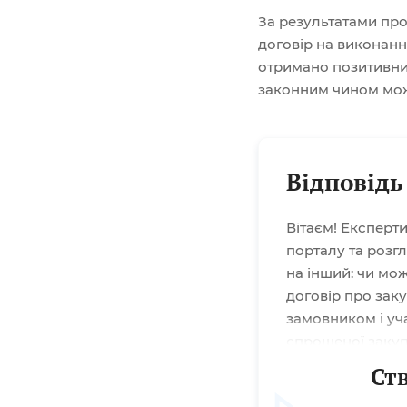
За результатами пр
договір на виконанн
отримано позитивний
законним чином мо
Відповідь
Вітаєм! Експерт
порталу та розг
на інший: чи мож
договір про зак
замовником і уч
спрощеної закуп
або придбання т
Ст
домовленість дв