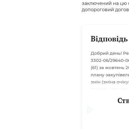
заключений на цю с
допороговий догові
Відповідь
Добрий день! Ре
3302-06/29640-0
(61) за жовтень 
плану закупівель
змін (зміна очік
початку процеду
обмежені. Тому 
Ст
закупівель/дода
потреби у товарах