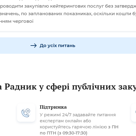
 проводити закупівлю кейтерингових послуг без затверд
начень, по запланованих показниках, оскільки кошти б
нням чергової
До усіх питань
 Радник у сфері публічних зак
Підтримка
У режимі 24/7 задавайте питання
експертам онлайн або
користуйтесь гарячою лінією
з ПН
по ПТН (з 09:30-17:30)