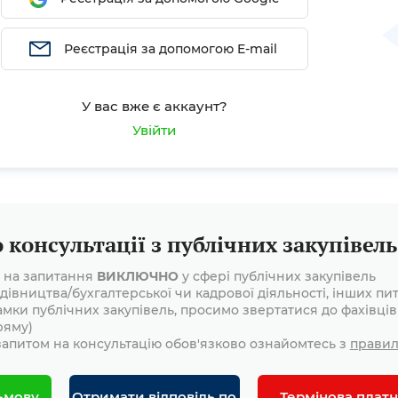
Реєстрація за допомогою E-mail
У вас вже є аккаунт?
Увійти
консультації з публічних закупівель
і на запитання
ВИКЛЮЧНО
у сфері публічних закупівель
дівництва/бухгалтерської чи кадрової діяльності, інших пит
амки публічних закупівель, просимо звертатися до фахівців
ряму)
апитом на консультацію обов'язково ознайомтесь з
прави
ьмову
Отримати відповідь по
Термінова платн