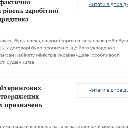
 фактично
Читати відповід
 рівень заробітної
ідрядника
ажіть, будь-ласка, відкриті торги на закупівлю робіт бул
6. У договорі було прописано, що його укладено з
нови Кабінету Міністрів України «Деякі особливості
сті будівництва
ейтерингових
Читати відповід
затверджених
х призначень
симо надати відповідь на таке запитання: чи може закл