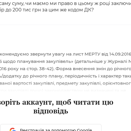
аму суму, чи маємо ми право в цьому ж році заключ
р до 200 тис грн за цим же кодом ДК?
комендуємо звернути увагу на лист МЕРТУ від 14.09.201
6 щодо планування закупівель» (детальніше у Журналі 
2016 року на стор. 38-42). Форма внесення змін до річног
/додатку до річного плану, періодичність і характер так
уваної вартості закупівлі, предмету закупівлі, орієнтовно
ри закупівлі тощо) законодавством не визначені та не
замовник може періодично вносити зміни до річного пл
воріть аккаунт, щоб читати цю
тку до річного плану відповідно до наявного фінансуван
відповідь
,...
Реєстрація за допомогою Google