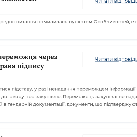
Читати відповід
ереднє питання помилилася пункотом Особливостей, е п.
переможця через
Читати відповід
рава підпису
тися підставу, у разі ненадання переможцем інформації
 договору про закупівлю. Переможець закупівлі не нада
й в тендерній документації, документи, що підтверджую