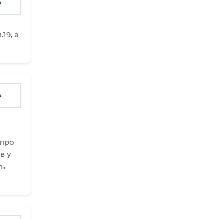
ь
19, а
ь
 про
в у
ть