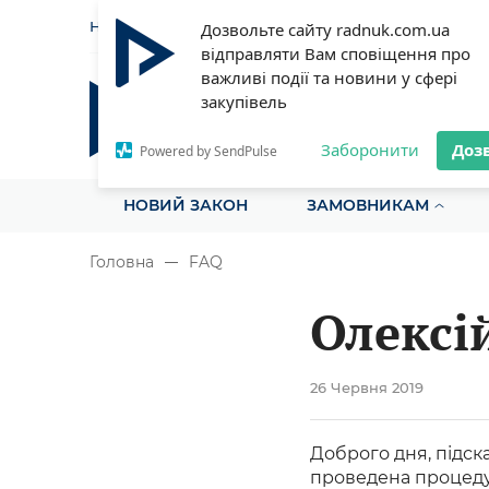
НОВИНИ
СТАТТІ
ІНСТРУ
Дозвольте сайту radnuk.com.ua
відправляти Вам сповіщення про
важливі події та новини у сфері
закупівель
Радник у сфері публічних з
Все для закупівель на одному порталі
Заборонити
Доз
Powered by SendPulse
НОВИЙ ЗАКОН
ЗАМОВНИКАМ
Головна
FAQ
Олексі
26 Червня 2019
Доброго дня, підска
проведена процедур