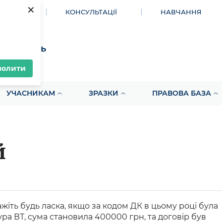
×
МЕНТИ
КОНСУЛЬТАЦІЇ
НАВЧАННЯ
акупівель
волити
УЧАСНИКАМ
ЗРАЗКИ
ПРАВОВА БАЗА
й
жіть будь ласка, якщо за кодом ДК в цьому році була
а ВТ, сума становила 400000 грн, та договір був