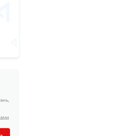
ань,
лами
а