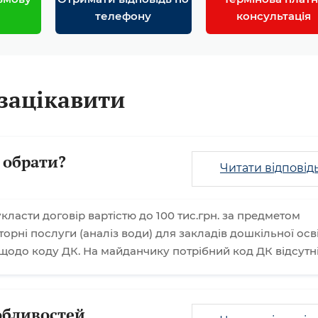
телефону
консультація
зацікавити
 обрати?
Читати відповід
класти договір вартістю до 100 тис.грн. за предметом
торні послуги (аналіз води) для закладів дошкільної осві
щодо коду ДК. На майданчику потрібний код ДК відсутн
обливостей