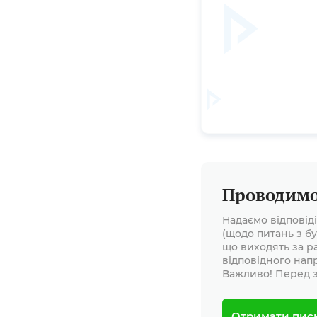
Проводимо 
Надаємо відповід
(щодо питань з бу
що виходять за р
відповідного нап
Важливо! Перед з
Отримати пис