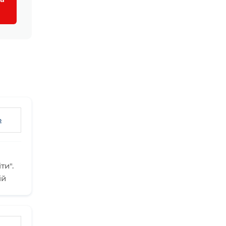
ь
ти".
ій