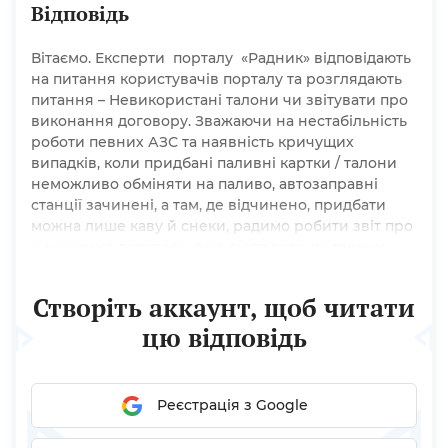
Відповідь
Вітаємо. Експерти порталу «Радник» відповідають
на питання користувачів порталу та розглядають
питання – Невикористані талони чи звітувати про
виконання договору. Зважаючи на нестабільність
роботи певних АЗС та наявність кричущих
випадків, коли придбані паливні картки / талони
неможливо обміняти на паливо, автозаправні
станції зачинені, а там, де відчинено, придбати
можна лише каву й снеки, радимо робити звіт про
виконання договору, вже після того, як талони
будуть використані. Також радимо замовників
викуповувати картки / талони партіями. Якщо
Створіть аккаунт, щоб читати
замовник наполягає на єдиному постачальнику...
цю відповідь
Реєстрація з Google