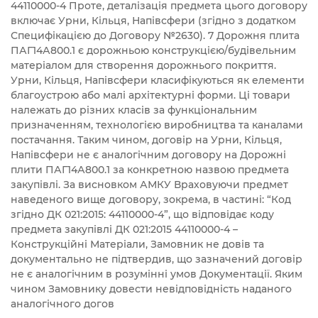
44110000-4 Проте, деталізація предмета цього договору
включає Урни, Кільця, Напівсфери (згідно з додатком
Специфікацією до Договору №2630). 7 Дорожня плита
ПАГ14А800.1 є дорожньою конструкцією/будівельним
матеріалом для створення дорожнього покриття.
Урни, Кільця, Напівсфери класифікуються як елементи
благоустрою або малі архітектурні форми. Ці товари
належать до різних класів за функціональним
призначенням, технологією виробництва та каналами
постачання. Таким чином, договір на Урни, Кільця,
Напівсфери не є аналогічним договору на Дорожні
плити ПАГ14А800.1 за конкретною назвою предмета
закупівлі. За висновком АМКУ Враховуючи предмет
наведеного вище договору, зокрема, в частині: “Код
згідно ДК 021:2015: 44110000-4”, що відповідає коду
предмета закупівлі ДК 021:2015 44110000-4 –
Конструкційні Матеріали, Замовник не довів та
документально не підтвердив, що зазначений договір
не є аналогічним в розумінні умов Документації. Яким
чином Замовнику довести невідповідність наданого
аналогічного догов