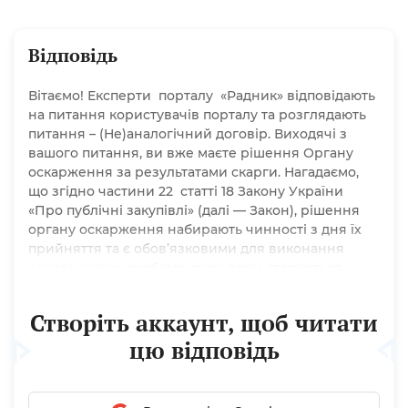
Відповідь
Вітаємо! Експерти порталу «Радник» відповідають
на питання користувачів порталу та розглядають
питання – (Не)аналогічний договір. Виходячі з
вашого питання, ви вже маєте рішення Органу
оскарження за результатами скарги. Нагадаємо,
що згідно частини 22 статті 18 Закону України
«Про публічні закупівлі» (далі — Закон), рішення
органу оскарження набирають чинності з дня їх
прийняття та є обов’язковими для виконання
замовниками, особами, яких вони стосуються.
Якщо рішення органу оскарження, прийняте за
результатами розгляду органу оскарження, не
Створіть аккаунт, щоб читати
було оскаржене до суду, таке рішення має...
цю відповідь