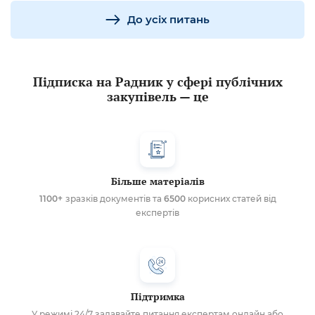
До усіх питань
Підписка на Радник у сфері публічних
закупівель — це
Більше матеріалів
1100+
зразків документів та
6500
корисних статей від
експертів
Підтримка
У режимі 24/7 задавайте питання експертам онлайн або