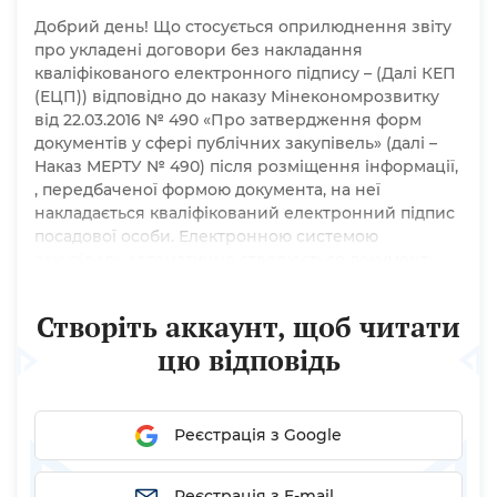
Добрий день! Що стосується оприлюднення звіту
про укладені договори без накладання
кваліфікованого електронного підпису – (Далі КЕП
(ЕЦП)) відповідно до наказу Мінекономрозвитку
від 22.03.2016 № 490 «Про затвердження форм
документів у сфері публічних закупівель» (далі –
Наказ МЕРТУ № 490) після розміщення інформації,
, передбаченої формою документа, на неї
накладається кваліфікований електронний підпис
посадової особи. Електронною системою
закупівель автоматично створюється документ,
який у разі потреби може бути роздрукований.
Накласти ЕЦП на вже завершену процедуру (
Створіть аккаунт, щоб читати
будь-яку ) технічно неможливо. Що...
цю відповідь
Реєстрація з Google
Реєстрація з E-mail