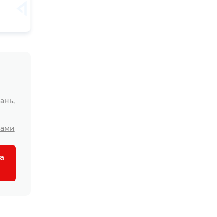
ань,
лами
а