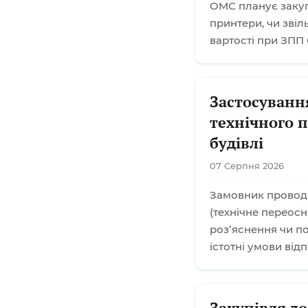
ОМС планує закупі
принтери, чи звіл
вартості при ЗПП
Застосуванн
технічного 
будівлі
07 Серпня 2026
Замовник проводи
(технічне переос
розʼяснення чи п
істотні умови від
Закупівля до