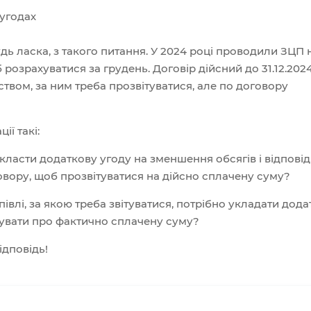
угодах
дь ласка, з такого питання. У 2024 році проводили ЗЦП 
розрахуватися за грудень. Договір дійсний до 31.12.2024
твом, за ним треба прозвітуватися, але по договору
ії такі:
 укласти додаткову угоду на зменшення обсягів і відпові
овору, щоб прозвітуватися на дійсно сплачену суму?
півлі, за якою треба звітуватися, потрібно укладати дода
тувати про фактично сплачену суму?
ідповідь!