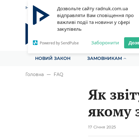
НОВИНИ
СТАТТІ
ІНСТРУ
Дозвольте сайту radnuk.com.ua
відправляти Вам сповіщення про
важливі події та новини у сфері
закупівель
Радник у сфері публічних з
Все для закупівель на одному порталі
Заборонити
Доз
Powered by SendPulse
НОВИЙ ЗАКОН
ЗАМОВНИКАМ
Головна
FAQ
Як звіт
якому 
17 Січня 2025