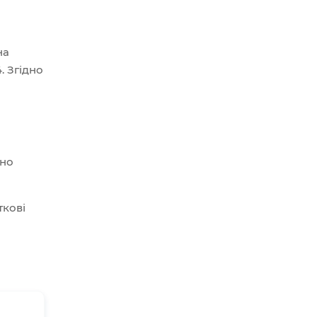
на
. Згідно
дно
ткові