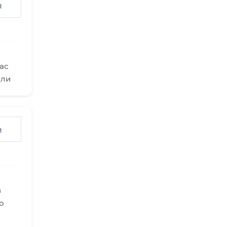
ь
ас
ули
ь
в
о