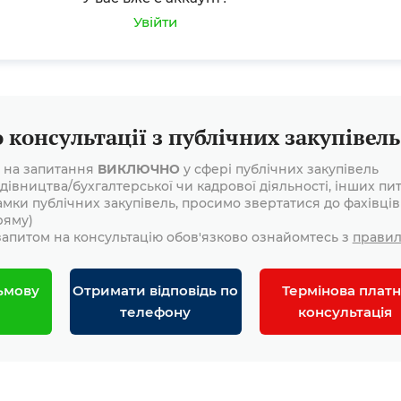
Увійти
консультації з публічних закупівель
і на запитання
ВИКЛЮЧНО
у сфері публічних закупівель
дівництва/бухгалтерської чи кадрової діяльності, інших пит
амки публічних закупівель, просимо звертатися до фахівців
ряму)
апитом на консультацію обов'язково ознайомтесь з
прави
ьмову
Отримати відповідь по
Термінова платн
телефону
консультація