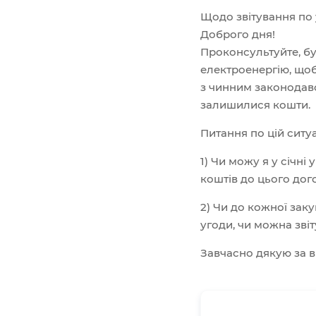
Щодо звітування по 
Доброго дня!
Проконсультуйте, бу
електроенергію, щоб 
з чинним законодавс
залишилися кошти.
Питання по цій ситуац
1) Чи можу я у січні
коштів до цього дог
2) Чи до кожної заку
угоди, чи можна зві
Завчасно дякую за в