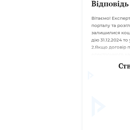
Відповідь
Вітаємо! Експер
порталу та розгл
залишилися кошт
дію 31.12.2024 т
2.Якщо договір 
електронного ка
оприлюднює звіт
Ст
робочих днів з д
виконання...