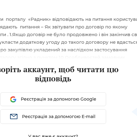
ти порталу «Радник» відповідають на питання користув
ядають питання – Як звітувати про договір по якому
и . 1.Якщо договір не було продовжено і він закінчив с
о укласти додаткову угоду до такого договору не вдасться
про закупівлю укладений за наслідком застосування
талогу згідно з пунктом 10 Особливостей замовник
 про виконання договору про закупівлю протягом 20
воріть аккаунт, щоб читати цю
ня закінчення строку дії договору про закупівлю або йо
відповідь
Реєстрація за допомогою Google
Реєстрація за допомогою E-mail
У вас вже є аккаунт?