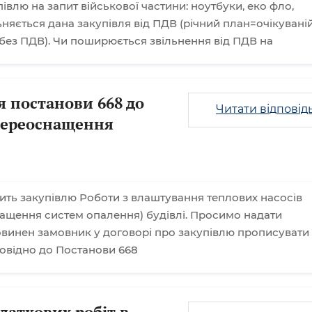
влю на запит військової частини: ноутбуки, еко фло,
ьняється дана закупівля від ПДВ (річний план=очікувані
 без ПДВ). Чи поширюється звільнення від ПДВ на
я постанови 668 до
Читати відповід
переоснащення
ть закупівлю Роботи з влаштування теплових насосів
нащення систем опалення) будівлі. Просимо надати
овинен замовник у договорі про закупівлю прописувати
повідно до Постанови 668
даткових робіт в