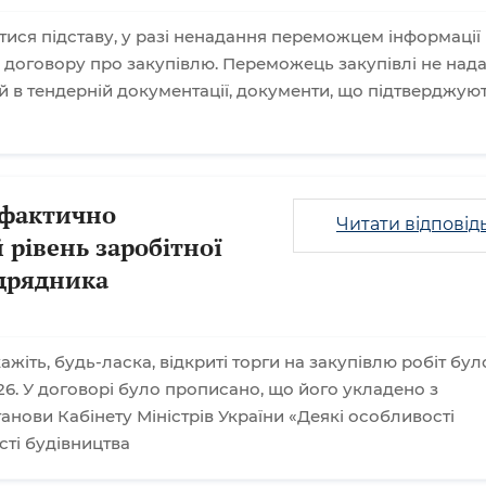
тися підставу, у разі ненадання переможцем інформації
 договору про закупівлю. Переможець закупівлі не нада
й в тендерній документації, документи, що підтверджую
 фактично
Читати відповід
 рівень заробітної
ідрядника
ажіть, будь-ласка, відкриті торги на закупівлю робіт бул
6. У договорі було прописано, що його укладено з
нови Кабінету Міністрів України «Деякі особливості
сті будівництва