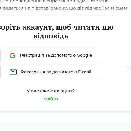
 та провадження в справах про адміністративні
едеться на підставі закону, що діє під час і за місцем
 про правопорушення. Особа, яка притягається до
 відповідальності, запрошується у визначений час до
воріть аккаунт, щоб читати цю
го фінансового контролю для складання та підписання
відповідь
Реєстрація за допомогою Google
Реєстрація за допомогою E-mail
У вас вже є аккаунт?
Увійти