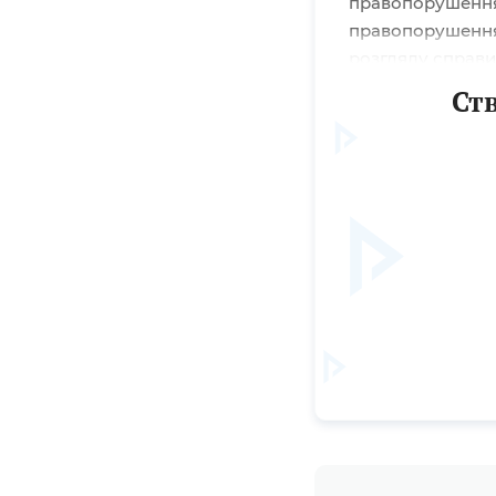
правопорушення,
правопорушення в
розгляду справи
адміністративної
Ст
органу державно
протоколу....