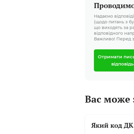
Проводимо 
Надаємо відповід
(щодо питань з бу
що виходять за р
відповідного нап
Важливо! Перед з
Отримати пис
відповідь
Вас може 
Який код ДК