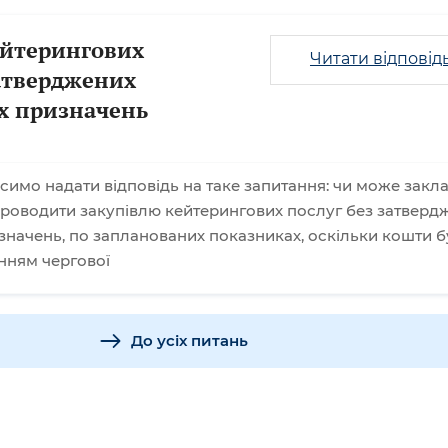
ейтерингових
Читати відповід
затверджених
х призначень
симо надати відповідь на таке запитання: чи може закл
 проводити закупівлю кейтерингових послуг без затверд
начень, по запланованих показниках, оскільки кошти б
нням чергової
До усіх питань