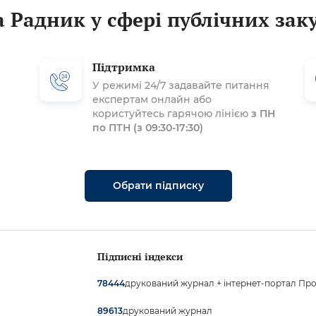
 Радник у сфері публічних зак
Підтримка
У режимі 24/7 задавайте питання
експертам онлайн або
користуйтесь гарячою лінією
з ПН
по ПТН (з 09:30-17:30)
Обрати підписку
Підписні індекси
друкований журнал + інтернет-портал Про
78444
друкований журнал
89613