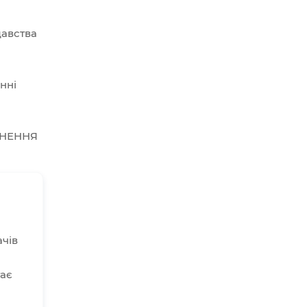
авства
нні
СНЕННЯ
ачів
гає