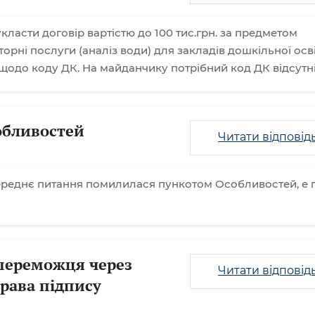
класти договір вартістю до 100 тис.грн. за предметом
торні послуги (аналіз води) для закладів дошкільної осві
щодо коду ДК. На майданчику потрібний код ДК відсутн
обливостей
Читати відповід
ереднє питання помилилася пункотом Особливостей, е п.
переможця через
Читати відповід
рава підпису