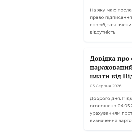
На яку маю посла
право підписання
спосіб, зазначени
відсутність
Довідка про
нарахований
плати від П
05 Серпня 2026
Доброго дня. Підк
оголошено 04.05.2
урахуванням поста
визначення варто