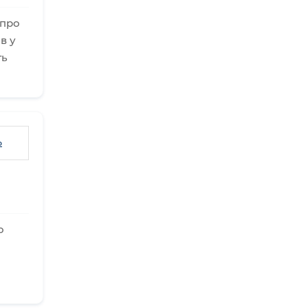
 про
в у
ть
ь
о