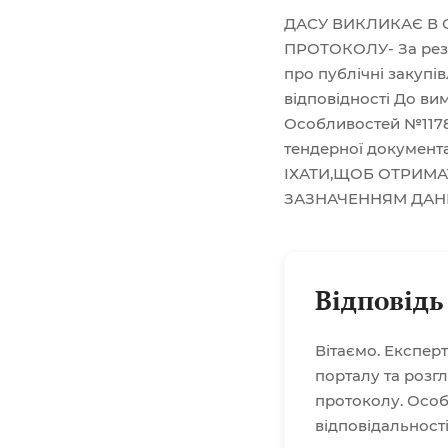
ДАСУ ВИКЛИКАЄ В
ПРОТОКОЛУ- За резу
про публічні закупів
відповідності Дo ви
Особливостей №1178 
тендерної докумен
ІХАТИ,ЩОБ ОТРИМА
ЗАЗНАЧЕННЯМ ДАН
Відповідь
Вітаємо. Експер
порталу та розг
протоколу. Особ
відповідальності