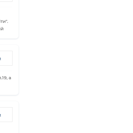
ти".
ій
ь
19, а
ь