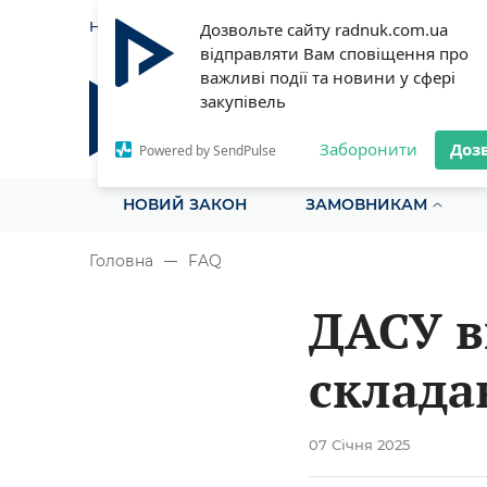
НОВИНИ
СТАТТІ
ІНСТРУ
Дозвольте сайту radnuk.com.ua
відправляти Вам сповіщення про
важливі події та новини у сфері
закупівель
Радник у сфері публічних з
Все для закупівель на одному порталі
Заборонити
Доз
Powered by SendPulse
НОВИЙ ЗАКОН
ЗАМОВНИКАМ
Головна
FAQ
ДАСУ в
склада
07 Січня 2025