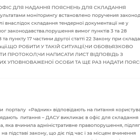
 ОФІС ДЛЯ НАДАННЯ ПОЯСНЕНЬ ДЛЯ СКЛАДАННЯ
льтатами моніторингу встановлено поручения законод
лі внаслідок складання тендерної документації не у
мог законодавства.порушення вимог пунктів 3 та 28
та пункту 17 частини другої статті 22 Закону при склада
тації.ЩО РОБИТИ У ТАКІЙ СИТУАЦІЇ,ЧИ ОБОВЬЯЗКОВО
ТИ ПРОТОКОЛ,ЧИ НАПИСАТИ ЛИСТ ВІДПОВІДЬ З
ИХ УПОВНОВАЖЕНОЇ ОСОБИ ТА ЩЕ РАЗ НАДАТИ ПОЯ
ти порталу «Радник» відповідають на питання користув
лядають питання – ДАСУ викликає в офіс для складання
а, яка вчинила адміністративне правопорушення, підля
 на підставі закону, що діє під час і за місцем вчинення