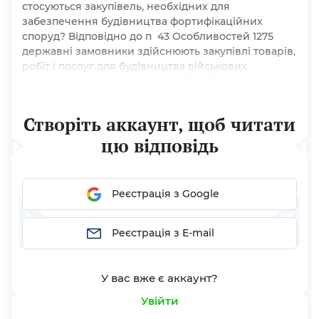
стосуються закупівель, необхідних для
забезпечення будівництва фортифікаційних
споруд? Відповідно до п 43 Особливостей 1275
державні замовники здійснюють закупівлі товарів,
робіт і послуг для будівництва військових
інженерно-технічних і фортифікаційних споруд
без застосування видів (процедур) закупівель,
визначених Законами України “Про оборонні
Створіть аккаунт, щоб читати
закупівлі” та
цю відповідь
Реєстрація з Google
Реєстрація з E-mail
У вас вже є аккаунт?
Увійти