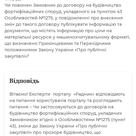
стосуються закупівель,
Чи повинен Замовник до договору на будівництво
необхідних для забезпечення
фортифікаційних споруд, укладеного за пунктом 43
будівництва фортифікаційних
Особливостей №1275, у повідомленні про внесення
змін до такого договору публікувати інформацію та
споруд?
документи, що містять інформацію про ціни на
матеріальні ресурси у машинозчитувальному форматі,
що визначено Прикінцевими та Перехідними
положеннями Закону України «Про публічні
закупівлі»?
Відповідь
Вітаємо! Експерти порталу «Радник» відповідають
на питання користувачів порталу та розглядають
питання – Чи застосовуються до договорів на
будівництво фортифікаційних споруд, укладених
Замовником згідно з Особливостями №1275 (пункт
43), зміни до Закону України «Про публічні
закупівлі» про прозоре будівництво, що