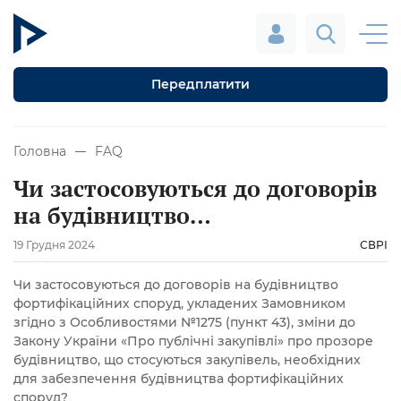
Передплатити
Головна
FAQ
Чи застосовуються до договорів
на будівництво
фортифікаційних споруд,
19 Грудня 2024
СВРІ
укладених Замовником згідно з
Чи застосовуються до договорів на будівництво
Особливостями №1275 (пункт
фортифікаційних споруд, укладених Замовником
43), зміни до Закону України
згідно з Особливостями №1275 (пункт 43), зміни до
Закону України «Про публічні закупівлі» про прозоре
«Про публічні закупівлі» про
будівництво, що стосуються закупівель, необхідних
прозоре будівництво, що
для забезпечення будівництва фортифікаційних
споруд?