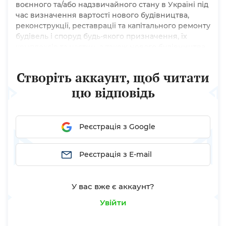
воєнного та/або надзвичайного стану в Україні під
час визначення вартості нового будівництва,
реконструкції, реставрації та капітального ремонту
будівель і споруд будь-якого призначення, їх
комплексів та частин, а також нового будівництва,
реконструкції, капітального ремонту, поточного
середнього ремонту, поточного ремонту та
Створіть аккаунт, щоб читати
експлуатаційного утримання автомобільних...
цю відповідь
Реєстрація з Google
Реєстрація з E-mail
У вас вже є аккаунт?
Увійти