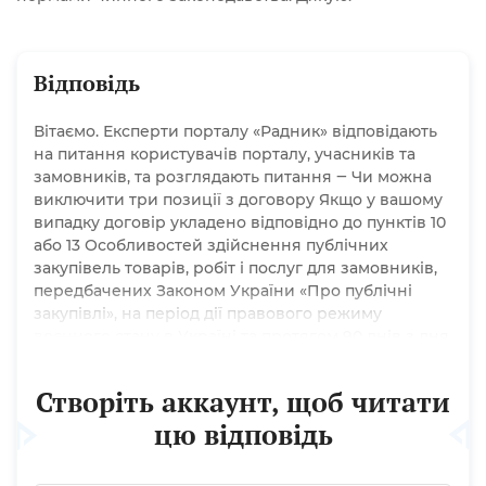
Відповідь
Вітаємо. Експерти порталу «Радник» відповідають
на питання користувачів порталу, учасників та
замовників, та розглядають питання ‒ Чи можна
виключити три позиції з договору Якщо у вашому
випадку договір укладено відповідно до пунктів 10
або 13 Особливостей здійснення публічних
закупівель товарів, робіт і послуг для замовників,
передбачених Законом України «Про публічні
закупівлі», на період дії правового режиму
воєнного стану в Україні та протягом 90 днів з дня
його припинення або скасування, затверджених
постановою Кабінету Міністрів України від
Створіть аккаунт, щоб читати
12.10.2022 № 1178 (далі —...
цю відповідь