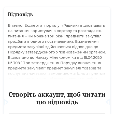
Відповідь
Вітаємо! Експерти порталу «Радник» відповідають
на питання користувачів порталу та розглядають
питання – Чи можна три різні предмети закупівлі
придбати в одного постачальника. Визначення
предмета закупівлі здійснюється відповідно до
Порядку затвердженого Уповноваженим органом.
Відповідно до Наказу Мінекономіки від 15.04.2020
№ 708 “Про затвердження Порядку визначення
предмета закупівлі” предмет закупівлі товарів та
послуг визначається замовником згідно з пунктом
21 та 34 частини першої статті 1 Закону України
«Про публічні закупівлі» (далі -Закон) та за
показником четвертої цифри Єдиного
Створіть аккаунт, щоб читати
закупівельного словника. Спосіб...
цю відповідь