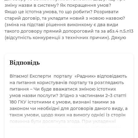
зміну назви в систему? Як покращення умов?
Якщо це істотна умова, то що робити? Розривати
старий договір, та укладати новий з новою назвою?
(зміна на підставі рішення виконкому є два види
такого договору прямий допороговий та за абз.4 п.5.п13
(відсутність конкуренції з технічних причин). Дякую
Відповідь
Вітаємо! Експерти порталу «Радник» відповідають
на питання користувачів порталу та розглядають
питання – Чи буде вважатися зміною істотних
умов назви послуги? Згідно з частинами 2–3 статті
180 ГКУ істотними є умови, визнані такими за
законом чи необхідні для договорів даного виду, а
також умови, щодо яких на вимогу однієї із сторін
повинна бути досягнута згода. При укладенні
господарського договору сторони зобов’язані у
будь-якому разі погодити предмет, ціну та строк дії