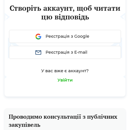
договору. Тобто зміна назви в предмету договору
Створіть аккаунт, щоб читати
буде вважатись зміною...
цю відповідь
Реєстрація з Google
Реєстрація з E-mail
У вас вже є аккаунт?
Увійти
Проводимо консультації з публічних
закупівель